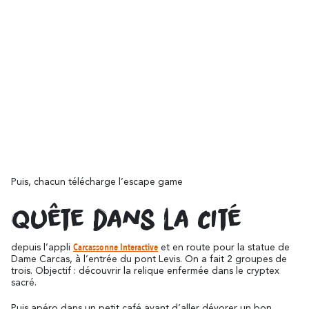
Autour de Carcassonne
résonne
Là où la diversité
Et aussi...
Les vignobles
Puis, chacun télécharge l’escape game
Quête dans la Cité
Ville Rugby
St Jacques de Compostelle
Carcassonne Interactive
depuis l’appli
et en route pour la statue de
Dame Carcas, à l’entrée du pont Levis. On a fait 2 groupes de
trois. Objectif : découvrir la relique enfermée dans le cryptex
sacré.
Puis apéro dans un petit café avant d’aller dévorer un bon