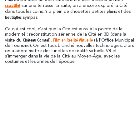
En amoureux
En famille
cassoulet
sur une terrasse. Ensuite, on a encore exploré la Cité
places
dans tous les coins. Y a plein de chouettes petites
et des
boutiques
sympas.
Ce qui est cool, c’est que la Cité est aussi à la pointe de la
modernité : reconstitution aérienne de la Cité en 3D (dans la
Château Comtal
Film en Réalité Virtuelle
visite du
),
(à l’Office Municipal
de Tourisme). On est tous branché nouvelles technologies, alors
on a adoré mettre des lunettes de réalité virtuelle VR et
s’immerger dans la vie de la Cité au Moyen-Âge, avec les
costumes et les armes de l’époque.