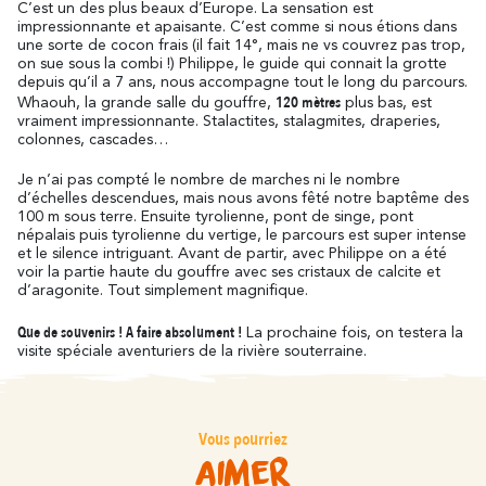
C’est un des plus beaux d’Europe. La sensation est
impressionnante et apaisante. C’est comme si nous étions dans
une sorte de cocon frais (il fait 14°, mais ne vs couvrez pas trop,
on sue sous la combi !) Philippe, le guide qui connait la grotte
depuis qu’il a 7 ans, nous accompagne tout le long du parcours.
120 mètres
Whaouh, la grande salle du gouffre,
plus bas, est
vraiment impressionnante. Stalactites, stalagmites, draperies,
colonnes, cascades…
Je n’ai pas compté le nombre de marches ni le nombre
d’échelles descendues, mais nous avons fêté notre baptême des
100 m sous terre. Ensuite tyrolienne, pont de singe, pont
népalais puis tyrolienne du vertige, le parcours est super intense
et le silence intriguant. Avant de partir, avec Philippe on a été
voir la partie haute du gouffre avec ses cristaux de calcite et
d’aragonite. Tout simplement magnifique.
Que de souvenirs ! A faire absolument !
La prochaine fois, on testera la
visite spéciale aventuriers de la rivière souterraine.
Vous pourriez
aimer