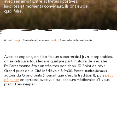
Se déplacer
avec ses amis ! Entre activités sportives,
résonne
insolites et moments conviviaux, ils ont eu de
Là où l’histoire
Détente & Bien-êt
Destination écoresponsable
quoi faire.
Tourisme & handicap
Que faire à Carca
Découvrez tous les grands évènements
À vélo
Le Festival de Carcassonne,
l'Embrasement de la Cité, la Magie de
Partenaires
Noël, la Féria, le Tour de France... sont des
Accueil
Toutes les expériences
3 jours d’activités entre amis
moments inoubliables à Carcassonne.
Le Lac de la Cavayère
Boutique en ligne
Tous les temps forts
résonne
we de 3 jours
Là où la nature
Avec les copains, on s’est fait un super
. Inséparables,
on se retrouve tous les ans quelque part, histoire de s’éclater…
Et Carcassonne était un très très bon choix 😊 Point de rdv :
session de vœux
Grand puits de la Cité Médiévale à 9h30. Petite
Contact
Brochures
autour du Grand puits (il paraît que c’est la tradition !), puis
petit
déjeuner
en terrasse avec vue sur les tours médiévales s’il vous
plait ! Très sympa !
Le Canal du Midi
FAQ
Nos Bureaux
résonne
Là où la nature