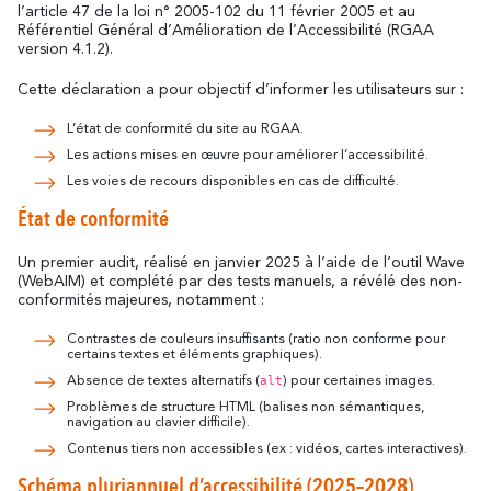
Se déplacer
l’article 47 de la loi n° 2005-102 du 11 février 2005 et au
résonne
Là où l’histoire
Détente & Bien-êt
Référentiel Général d’Amélioration de l’Accessibilité (RGAA
Destination écoresponsable
version 4.1.2).
Tourisme & handicap
Que faire à Carca
Cette déclaration a pour objectif d’informer les utilisateurs sur :
Découvrez tous les grands évènements
À vélo
Le Festival de Carcassonne,
L’état de conformité du site au RGAA.
l'Embrasement de la Cité, la Magie de
Partenaires
Les actions mises en œuvre pour améliorer l’accessibilité.
Noël, la Féria, le Tour de France... sont des
Les voies de recours disponibles en cas de difficulté.
moments inoubliables à Carcassonne.
Le Lac de la Cavayère
Boutique en ligne
État de conformité
Tous les temps forts
résonne
Là où la nature
Un premier audit, réalisé en janvier 2025 à l’aide de l’outil Wave
(WebAIM) et complété par des tests manuels, a révélé des non-
conformités majeures, notamment :
Contact
Brochures
Contrastes de couleurs insuffisants (ratio non conforme pour
certains textes et éléments graphiques).
alt
Absence de textes alternatifs (
) pour certaines images.
Le Canal du Midi
Problèmes de structure HTML (balises non sémantiques,
FAQ
Nos Bureaux
navigation au clavier difficile).
résonne
Contenus tiers non accessibles (ex : vidéos, cartes interactives).
Là où la nature
Schéma pluriannuel d’accessibilité (2025–2028)