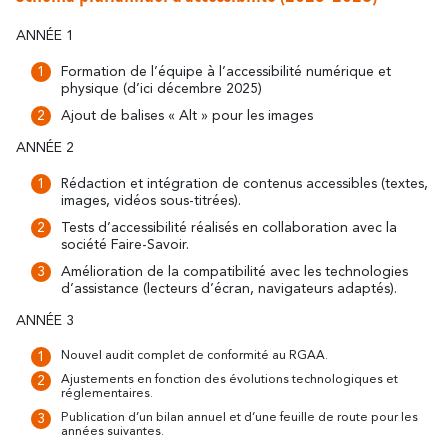
ANNÉE 1
Formation de l’équipe à l’accessibilité numérique et
physique (d’ici décembre 2025)
Autour de Carcassonne
Ajout de balises « Alt » pour les images
ANNÉE 2
résonne
Là où la diversité
Rédaction et intégration de contenus accessibles (textes,
images, vidéos sous-titrées).
Et aussi...
Tests d’accessibilité réalisés en collaboration avec la
société Faire-Savoir.
Les vignobles
Amélioration de la compatibilité avec les technologies
d’assistance (lecteurs d’écran, navigateurs adaptés).
Ville Rugby
ANNÉE 3
St Jacques de Compostelle
Nouvel audit complet de conformité au RGAA.
Ajustements en fonction des évolutions technologiques et
réglementaires.
Publication d’un bilan annuel et d’une feuille de route pour les
années suivantes.