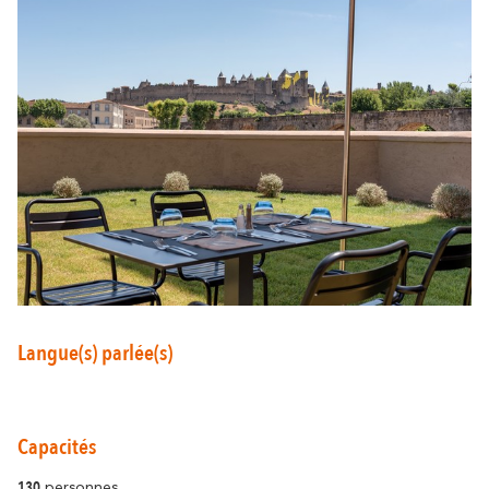
Autour de Carcassonne
résonne
Là où la diversité
Et aussi...
Les vignobles
Ville Rugby
Langue(s) parlée(s)
St Jacques de Compostelle
Capacités
130
personnes