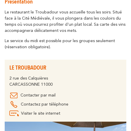
Présentation
Se déplacer
résonne
Là où l’histoire
Détente & Bien-êt
Destination écoresponsable
Le restaurant le Troubadour vous accueille tous les soirs. Situé
face à la Cité Médiévale, il vous plongera dans les couloirs du
Tourisme & handicap
Que faire à Carca
temps où vous pourrez profiter d'un plat local. Sa carte des vins
Découvrez tous les grands évènements
À vélo
accompagnera délicatement vos mets.
Le Festival de Carcassonne,
l'Embrasement de la Cité, la Magie de
Partenaires
Le service du midi est possible pour les groupes seulement
Noël, la Féria, le Tour de France... sont des
(réservation obligatoire).
moments inoubliables à Carcassonne.
Le Lac de la Cavayère
Boutique en ligne
Tous les temps forts
résonne
Là où la nature
LE TROUBADOUR
2 rue des Calquières
Contact
Brochures
CARCASSONNE 11000
Contacter par mail
Contactez par téléphone
Le Canal du Midi
FAQ
Nos Bureaux
Visiter le site internet
résonne
Là où la nature