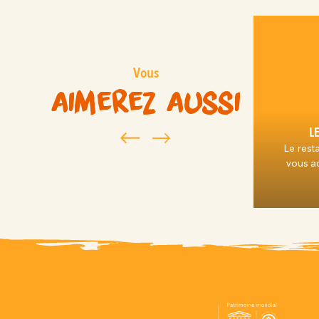
Vous
aimerez aussi
L
Le rest
vous ac