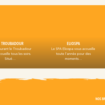
E TROUBADOUR
ELIOSPA
aurant le Troubadour
Le SPA Eliospa vous accueille
cueille tous les soirs.
toute l’année pour des
Situé…
moments…
NOS B