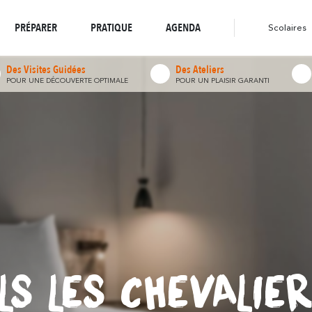
stination écoresponsable
Boutique en ligne
résonne
réso
Là où la nature
Là où la diversité
Toutes les randonnées
PRÉPARER
PRATIQUE
AGENDA
Scolaires
Des Visites Guidées
Des Ateliers
POUR UNE DÉCOUVERTE OPTIMALE
POUR UN PLAISIR GARANTI
LS LES CHEVALIE