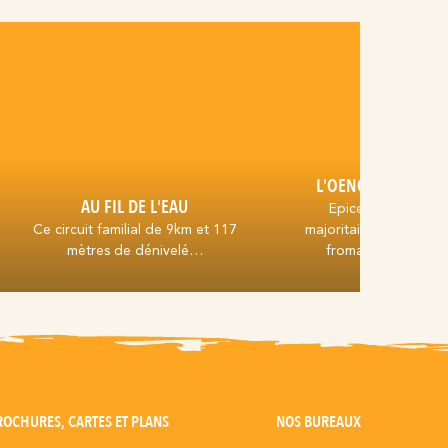
L'OENOLOGUE-FR
AU FIL DE L'EAU
Epicerie fine prop
Ce circuit familial de 9km et 117
majoritairement des vi
mètres de dénivelé…
fromages d'Occita
ROCHURES, CARTES ET PLANS
NOS BUREAUX