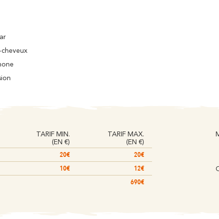
ar
-cheveux
hone
sion
TARIF MIN.
TARIF MAX.
(EN €)
(EN €)
20€
20€
10€
12€
O
690€