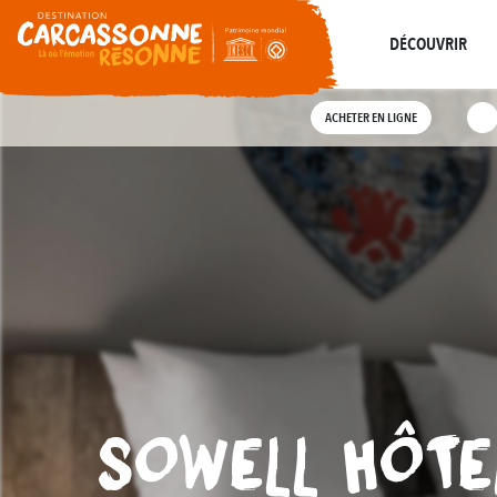
De
résonne
Là où l’histoire
Toutes les visites
DÉCOUVRIR
ACHETER EN LIGNE
SOWELL HÔTE