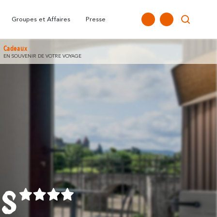
nne
FAQ
Nos Bureaux
Tous les temps forts
Carte Interactive
Groupes et Affaires
Presse
Cadeaux
EN SOUVENIR DE VOTRE VOYAGE
RS