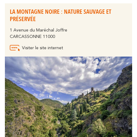
LA MONTAGNE NOIRE : NATURE SAUVAGE ET
PRÉSERVÉE
1 Avenue du Maréchal Joffre
Autour de Carcassonne
CARCASSONNE 11000
résonne
Visiter le site internet
Là où la diversité
Et aussi...
Les vignobles
Ville Rugby
St Jacques de Compostelle