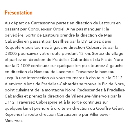
Se déplacer
résonne
Là où l’histoire
Détente & Bien-êt
Destination écoresponsable
Présentation
Tourisme & handicap
Que faire à Carca
Au départ de Carcassonne partez en direction de Lastours en
Découvrez tous les grands évènements
passant par Conques-sur Orbiel. A ne pas manquer ! : le
À vélo
Le Festival de Carcassonne,
belvédère. Sortir de Lastours prendre la direction de Mas
l'Embrasement de la Cité, la Magie de
Partenaires
Cabardès en passant par Les Ilhes par la D9. Entrez dans
Noël, la Féria, le Tour de France... sont des
Roquefère puis tournez à gauche direction Cubserviès par la
moments inoubliables à Carcassonne.
Le Lac de la Cavayère
Boutique en ligne
D8005 poursuivez votre route pendant 13 km. Sortez du village
Tous les temps forts
et partez en direction de Pradelles-Cabardès et du Pic de Nore
résonne
Là où la nature
par la D 1009 continuez sur quelques km puis tournez à gauche
en direction du Hameau de Lacombe. Traversez le hameau
jusqu’à une intersection où vous tournerez à droite sur la D112
Contact
Brochures
A environ 6 kms de Pradelles-Cabardès se trouve le Pic de Nore,
point culminant de la montagne Noire. Redescendez à Pradelles-
Cabardès et prenez la direction de Villeneuve-Minervois par la
D112. Traversez Cabrespine et à la sortie continuez sur
Le Canal du Midi
quelques km et prendre à droite en direction du Gouffre Géant.
FAQ
Nos Bureaux
Reprenez la route direction Carcassonne par Villeneuve-
résonne
Là où la nature
Minervois.