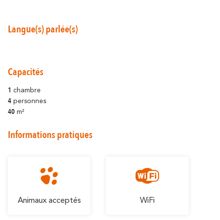
Langue(s) parlée(s)
Autour de Carcassonne
Capacités
résonne
Là où la diversité
1
chambre
4
personnes
Et aussi...
40
m²
Les vignobles
Informations pratiques
Ville Rugby
St Jacques de Compostelle
Animaux acceptés
WiFi