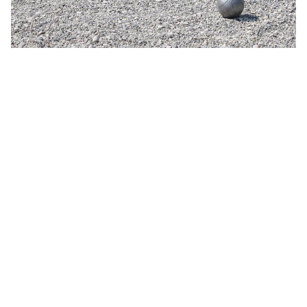
Autour de Carcassonne
résonne
Là où la diversité
Et aussi...
Les vignobles
Ville Rugby
St Jacques de Compostelle