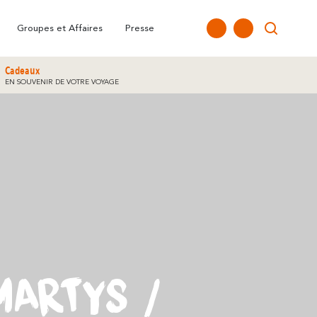
nne
FAQ
Nos Bureaux
Tous les temps forts
Carte Interactive
Groupes et Affaires
Presse
Cadeaux
EN SOUVENIR DE VOTRE VOYAGE
MARTYS /