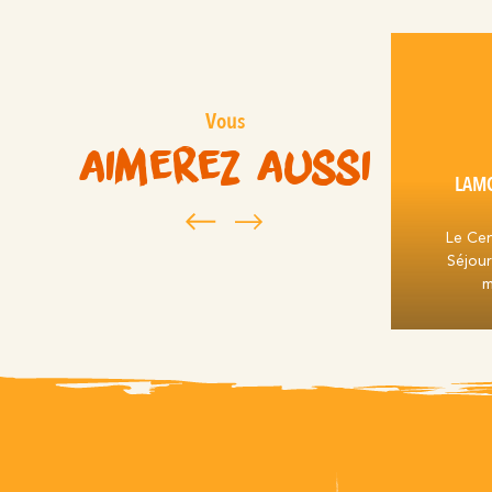
Vous
aimerez aussi
LAMO
Le Cen
Séjour
m