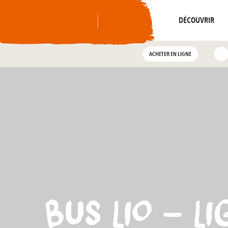
De
résonne
Là où l’histoire
Toutes les visites
DÉCOUVRIR
ACHETER EN LIGNE
BUS LIO - L