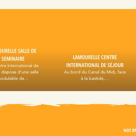
URELLE SALLE DE
LAMOURELLE CENTRE
SEMINAIRE
INTERNATIONAL DE SÉJOUR
tre International de
 dispose d’une salle
Au bord du Canal du Midi, face
odulable de…
à la bastide,…
NOS B