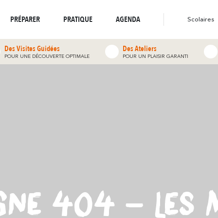
stination écoresponsable
Boutique en ligne
résonne
réso
Là où la nature
Là où la diversité
Toutes les randonnées
PRÉPARER
PRATIQUE
AGENDA
Scolaires
Des Visites Guidées
Des Ateliers
POUR UNE DÉCOUVERTE OPTIMALE
POUR UN PLAISIR GARANTI
IGNE 404 - LES 