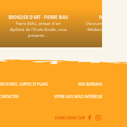
BRONZIER D'ART - PIERRE BIAU
PAYSAGE ET CI
Pierre BIAU, artisan d'art
Découvrez l'extérieur 
diplômé de l'Ecole Boulle, vous
Médiévale de Carcas
présente…
partez…
ROCHURES, CARTES ET PLANS
NOS BUREAUX
CONTACTER
VOTRE AVIS NOUS INTÉRESSE
SUIVEZ-NOUS SUR