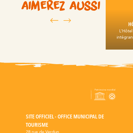
aimerez aussi
HÔ
L’Hôtel
intégra
SITE OFFICIEL - OFFICE MUNICIPAL DE
TOURISME
28 rue de Verdun