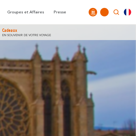
nne
FAQ
Nos Bureaux
Tous les temps forts
Carte Interactive
Groupes et Affaires
Presse
Cadeaux
EN SOUVENIR DE VOTRE VOYAGE