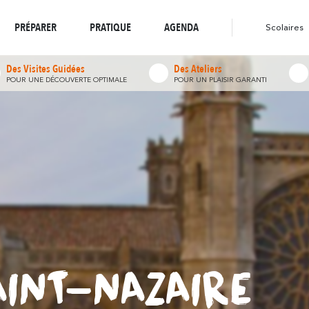
stination écoresponsable
Boutique en ligne
résonne
réso
Là où la nature
Là où la diversité
Toutes les randonnées
PRÉPARER
PRATIQUE
AGENDA
Scolaires
Des Visites Guidées
Des Ateliers
POUR UNE DÉCOUVERTE OPTIMALE
POUR UN PLAISIR GARANTI
AINT-NAZAIRE