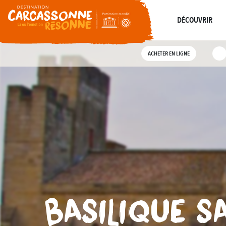
De
résonne
Là où l’histoire
Toutes les visites
DÉCOUVRIR
ACHETER EN LIGNE
BASILIQUE S