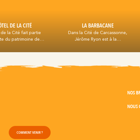
TEL DE LA CITÉ
LA BARBACANE
 de la Cité fait partie
Dans la Cité de Carcassonne,
nte du patrimoine de…
Jérôme Ryon est à la…
NOS B
NOUS 
COMMENT VENIR ?