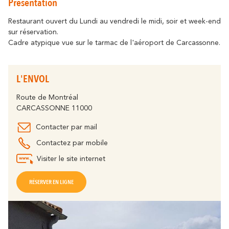
Présentation
Se déplacer
résonne
Là où l’histoire
Détente & Bien-êt
Destination écoresponsable
Restaurant ouvert du Lundi au vendredi le midi, soir et week-end
sur réservation.
Tourisme & handicap
Que faire à Carca
Cadre atypique vue sur le tarmac de l'aéroport de Carcassonne.
Découvrez tous les grands évènements
À vélo
Le Festival de Carcassonne,
l'Embrasement de la Cité, la Magie de
Partenaires
L'ENVOL
Noël, la Féria, le Tour de France... sont des
moments inoubliables à Carcassonne.
Le Lac de la Cavayère
Boutique en ligne
Route de Montréal
Tous les temps forts
CARCASSONNE 11000
résonne
Là où la nature
Contacter par mail
Contactez par mobile
Contact
Brochures
Visiter le site internet
RÉSERVER EN LIGNE
Le Canal du Midi
FAQ
Nos Bureaux
résonne
Là où la nature