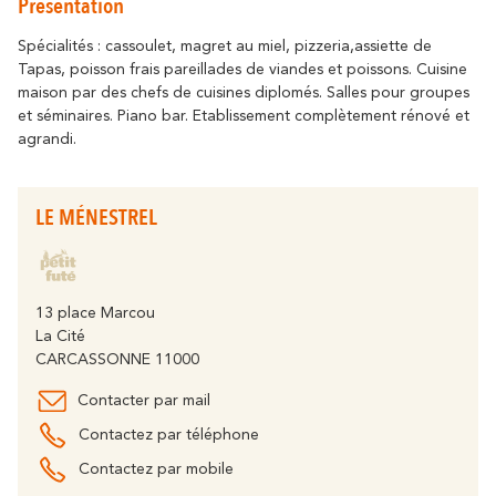
Présentation
Se déplacer
résonne
Là où l’histoire
Détente & Bien-êt
Destination écoresponsable
Spécialités : cassoulet, magret au miel, pizzeria,assiette de
Tapas, poisson frais pareillades de viandes et poissons. Cuisine
Tourisme & handicap
Que faire à Carca
maison par des chefs de cuisines diplomés. Salles pour groupes
Découvrez tous les grands évènements
À vélo
et séminaires. Piano bar. Etablissement complètement rénové et
Le Festival de Carcassonne,
agrandi.
l'Embrasement de la Cité, la Magie de
Partenaires
Noël, la Féria, le Tour de France... sont des
moments inoubliables à Carcassonne.
Le Lac de la Cavayère
Boutique en ligne
LE MÉNESTREL
Tous les temps forts
résonne
Là où la nature
Contact
Brochures
13 place Marcou
La Cité
CARCASSONNE 11000
Contacter par mail
Le Canal du Midi
FAQ
Nos Bureaux
Contactez par téléphone
résonne
Là où la nature
Contactez par mobile