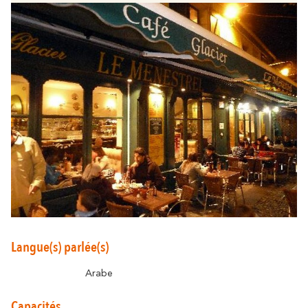
Autour de Carcassonne
résonne
Là où la diversité
Et aussi...
Les vignobles
Ville Rugby
St Jacques de Compostelle
Langue(s) parlée(s)
Arabe
Capacités