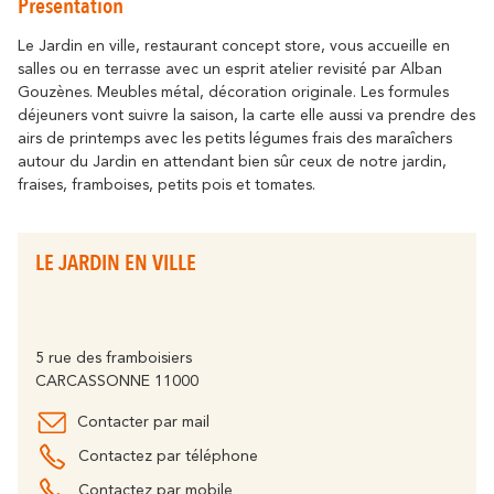
Présentation
Se déplacer
résonne
Là où l’histoire
Détente & Bien-êt
Destination écoresponsable
Le Jardin en ville, restaurant concept store, vous accueille en
salles ou en terrasse avec un esprit atelier revisité par Alban
Tourisme & handicap
Que faire à Carca
Gouzènes. Meubles métal, décoration originale. Les formules
Découvrez tous les grands évènements
À vélo
déjeuners vont suivre la saison, la carte elle aussi va prendre des
Le Festival de Carcassonne,
airs de printemps avec les petits légumes frais des maraîchers
l'Embrasement de la Cité, la Magie de
Partenaires
autour du Jardin en attendant bien sûr ceux de notre jardin,
Noël, la Féria, le Tour de France... sont des
fraises, framboises, petits pois et tomates.
moments inoubliables à Carcassonne.
Le Lac de la Cavayère
Boutique en ligne
Tous les temps forts
résonne
Là où la nature
LE JARDIN EN VILLE
Contact
Brochures
5 rue des framboisiers
CARCASSONNE 11000
Le Canal du Midi
FAQ
Nos Bureaux
Contacter par mail
résonne
Là où la nature
Contactez par téléphone
Contactez par mobile