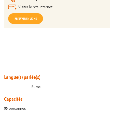
Visiter le site internet
RÉSERVER EN LIGNE
Autour de Carcassonne
résonne
Là où la diversité
Et aussi...
Les vignobles
Langue(s) parlée(s)
Ville Rugby
Russe
St Jacques de Compostelle
Capacités
50
personnes