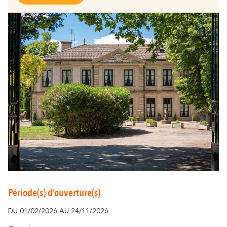
Autour de Carcassonne
résonne
Là où la diversité
Et aussi...
Les vignobles
Ville Rugby
St Jacques de Compostelle
Période(s) d’ouverture(s)
DU 01/02/2026 AU 24/11/2026