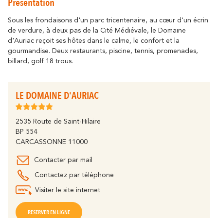
Présentation
Se déplacer
résonne
Là où l’histoire
Détente & Bien-êt
Destination écoresponsable
Sous les frondaisons d'un parc tricentenaire, au cœur d'un écrin
de verdure, à deux pas de la Cité Médiévale, le Domaine
Tourisme & handicap
Que faire à Carca
d'Auriac reçoit ses hôtes dans le calme, le confort et la
Découvrez tous les grands évènements
À vélo
gourmandise. Deux restaurants, piscine, tennis, promenades,
Le Festival de Carcassonne,
billard, golf 18 trous.
l'Embrasement de la Cité, la Magie de
Partenaires
Noël, la Féria, le Tour de France... sont des
moments inoubliables à Carcassonne.
Le Lac de la Cavayère
Boutique en ligne
LE DOMAINE D'AURIAC
Tous les temps forts
résonne
Là où la nature
2535 Route de Saint-Hilaire
BP 554
Contact
Brochures
CARCASSONNE 11000
Contacter par mail
Contactez par téléphone
Le Canal du Midi
FAQ
Nos Bureaux
Visiter le site internet
résonne
Là où la nature
RÉSERVER EN LIGNE