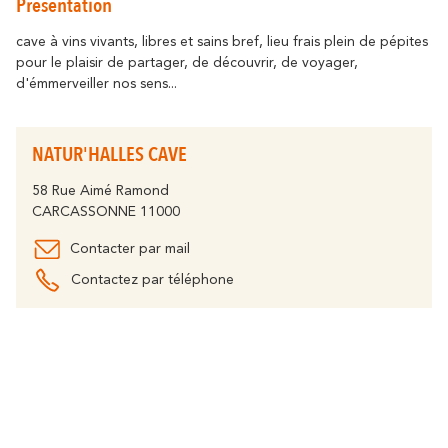
Présentation
Se déplacer
résonne
Là où l’histoire
Détente & Bien-êt
Destination écoresponsable
cave à vins vivants, libres et sains bref, lieu frais plein de pépites
pour le plaisir de partager, de découvrir, de voyager,
Tourisme & handicap
Que faire à Carca
d'émmerveiller nos sens...
Découvrez tous les grands évènements
À vélo
Le Festival de Carcassonne,
l'Embrasement de la Cité, la Magie de
Partenaires
NATUR'HALLES CAVE
Noël, la Féria, le Tour de France... sont des
moments inoubliables à Carcassonne.
Le Lac de la Cavayère
Boutique en ligne
58 Rue Aimé Ramond
Tous les temps forts
CARCASSONNE 11000
résonne
Là où la nature
Contacter par mail
Contactez par téléphone
Contact
Brochures
Le Canal du Midi
FAQ
Nos Bureaux
résonne
Là où la nature