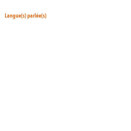
Langue(s) parlée(s)
Autour de Carcassonne
résonne
Là où la diversité
Et aussi...
Les vignobles
Ville Rugby
St Jacques de Compostelle