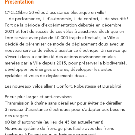
Présentation
Se déplacer
résonne
Là où l’histoire
Détente & Bien-êt
Destination écoresponsable
CYCLOlibre 50 vélos à assistance électrique en ville !
+ de performance, + d’autonomie, + de confort, + de sécurité !
Tourisme & handicap
Que faire à Carca
Fort de la période d’expérimentation débutée en décembre
Découvrez tous les grands évènements
À vélo
2021 et fort du succès de ces vélos à assistance électrique en
Le Festival de Carcassonne,
libre service avec plus de 40 000 trajets effectués, la Ville a
l'Embrasement de la Cité, la Magie de
Partenaires
décidé de pérenniser ce mode de déplacement doux avec un
Noël, la Féria, le Tour de France... sont des
nouveau service de vélos à assistance électrique. Un service qui
moments inoubliables à Carcassonne.
Le Lac de la Cavayère
Boutique en ligne
s’inscrit dans la continuité des actions environnementales
Tous les temps forts
menées par la Ville depuis 2015, pour préserver la biodiversité,
résonne
Là où la nature
développer les énergies propres, développer les pistes
cyclables et voies de déplacements doux...
Contact
Brochures
Les nouveaux vélos allient Confort, Robustesse et Durabilité
Pneus plus larges et anti-crevaison
Transmission à chaîne sans dérailleur pour éviter de dérailler
3 niveaux d’assistance électriques pour s’adapter aux besoins
Le Canal du Midi
FAQ
Nos Bureaux
des usagers
60 km d’autonomie (au lieu de 45 km actuellement)
résonne
Là où la nature
Nouveau système de freinage plus fiable avec des freins