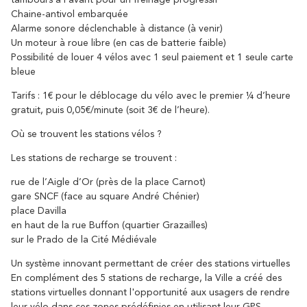
tambours à l’avant pour un freinage progressif
Chaine-antivol embarquée
Alarme sonore déclenchable à distance (à venir)
Un moteur à roue libre (en cas de batterie faible)
Possibilité de louer 4 vélos avec 1 seul paiement et 1 seule carte
bleue
Autour de Carcassonne
Tarifs : 1€ pour le déblocage du vélo avec le premier ¼ d’heure
résonne
Là où la diversité
gratuit, puis 0,05€/minute (soit 3€ de l’heure).
Où se trouvent les stations vélos ?
Et aussi...
Les stations de recharge se trouvent :
Les vignobles
rue de l’Aigle d’Or (près de la place Carnot)
gare SNCF (face au square André Chénier)
Ville Rugby
place Davilla
en haut de la rue Buffon (quartier Grazailles)
St Jacques de Compostelle
sur le Prado de la Cité Médiévale
Un système innovant permettant de créer des stations virtuelles
En complément des 5 stations de recharge, la Ville a créé des
stations virtuelles donnant l'opportunité aux usagers de rendre