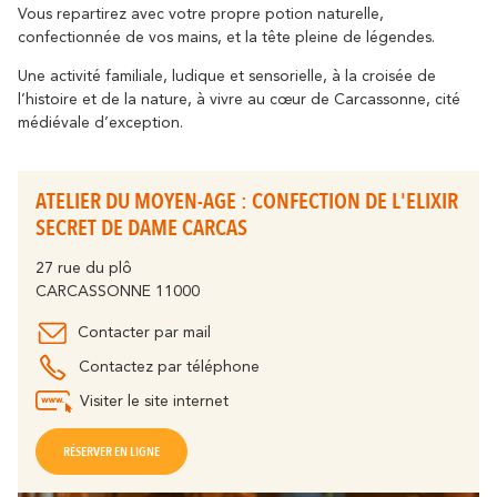
Vous repartirez avec votre propre potion naturelle,
confectionnée de vos mains, et la tête pleine de légendes.
Une activité familiale, ludique et sensorielle, à la croisée de
l’histoire et de la nature, à vivre au cœur de Carcassonne, cité
médiévale d’exception.
Autour de Carcassonne
résonne
Là où la diversité
ATELIER DU MOYEN-AGE : CONFECTION DE L'ELIXIR
SECRET DE DAME CARCAS
Et aussi...
27 rue du plô
Les vignobles
CARCASSONNE 11000
Contacter par mail
Ville Rugby
Contactez par téléphone
St Jacques de Compostelle
Visiter le site internet
RÉSERVER EN LIGNE