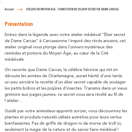
Se déplacer
résonne
Là où l’histoire
Détente & Bien-êt
Accueil
ATELIER DU MOYEN-AGE : CONFECTION DE L’ELIXIR SECRET DE DAME CARCAS
Destination écoresponsable
Tourisme & handicap
Présentation
Que faire à Carca
Découvrez tous les grands évènements
À vélo
Le Festival de Carcassonne,
Entrez dans la légende avec notre atelier médiéval “Élixir secret
l'Embrasement de la Cité, la Magie de
de Dame Carcas” à Carcassonne ! Inspiré des récits anciens, cet
Partenaires
Noël, la Féria, le Tour de France... sont des
atelier original vous plonge dans l’univers mystérieux des
moments inoubliables à Carcassonne.
Le Lac de la Cavayère
Boutique en ligne
remèdes et potions du Moyen Âge, au cœur de la Cité
Tous les temps forts
médiévale.
résonne
Là où la nature
On raconte que Dame Carcas, la célèbre héroïne qui mit en
déroute les armées de Charlemagne, aurait hérité d’une tante
un peu sorcière la recette d’un élixir secret capable de soulager
Contact
Brochures
les petits bobos et les piqûres d’insectes. Transmis dans un vieux
grimoire aux pages jaunies, ce secret vous sera révélé au fil de
l’atelier…
Le Canal du Midi
FAQ
Nos Bureaux
Guidé par votre animateur-apprenti sorcier, vous découvrirez les
plantes et produits naturels utilisés autrefois pour leurs vertus
résonne
Là où la nature
bienfaisantes. Pas de griffe de dragon ni de morve de troll ici,
seulement la magie de la nature et du savoir-faire médiéval !