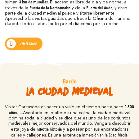
3 km de murallas
suman
. El acceso es libre de día y de noche, a
Puerta de la Narbonnaise
Puerta del Aude,
través de la
y de la
y gran
parte de la ciudad medieval puede visitarse libremente.
Aproveche las visitas guiadas que ofrece la Oficina de Turismo
durante todo el año, tanto por el día como por la noche.
Alrededores de Carcasona
VER EL MAPA
Resuena
Donde la Diversidad
Y también...
Barrio
Los Viñedos
La Ciudad Medieval
Ciudad de Rugby
2.500
Visitar Carcasona es hacer un viaje en el tiempo hasta hace
Ideas de estancia
años
…..Asentada en lo alto de una colina, la ciudad medieval
domina toda la ciudad y se dice que es uno de los conjuntos
medievales mejor conservados del mundo. Venga a descubrir
nuestra historia
esta joya de
y a pasear por sus encantadoras
inmersión en la Edad Media
calles y callejones. Es una auténtica
.