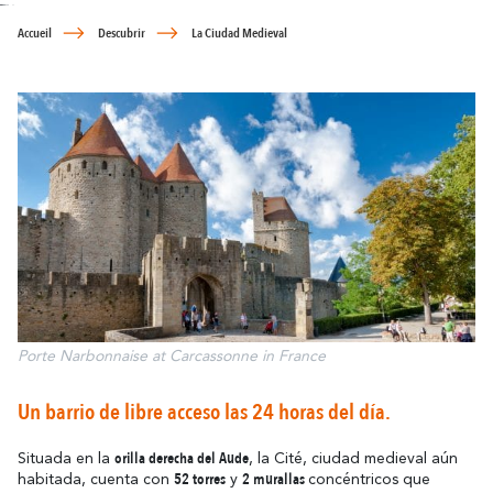
Cómo desplazarse
Resuena
Donde la Historia
Alojamiento
Relajacion y Biene
Accueil
Descubrir
La Ciudad Medieval
Destino eco-responsable
Turismo y discapacidad
Todas la actividad
Descubre todos los eventos claves
En bicicleta
La Fiesta de Carcasona, la Iluminación de
la Ciudad, la Magia de la Navidad, la
Socios
Féria, el Tour de Francia... son momentos
inolvidables en Carcasona.
El Lago de la Cavayère
Momentos Culminantes
Resuena
Donde la Naturaleza
Contactar
Folletos
Porte Narbonnaise at Carcassonne in France
Preguntas
Oficinas
Frecuentes
El Canal del Midi
Un barrio de libre acceso las 24 horas del día.
Resuena
Donde la Naturaleza
orilla derecha del Aude
Situada en la
, la Cité, ciudad medieval aún
52 torres
2 murallas
habitada, cuenta con
y
concéntricos que