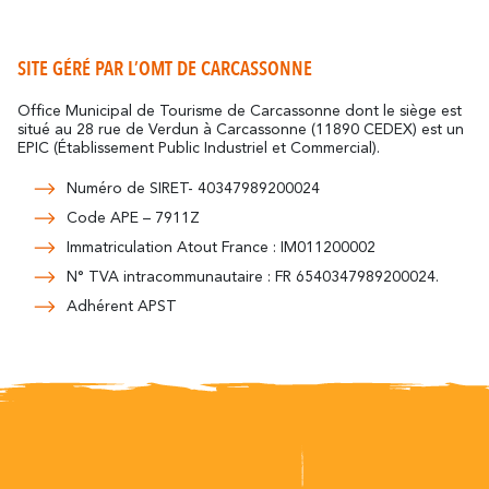
Cómo desplazarse
Resuena
Donde la Historia
Alojamiento
Relajacion y Biene
Destino eco-responsable
SITE GÉRÉ PAR L’OMT DE CARCASSONNE
Turismo y discapacidad
Todas la actividad
Descubre todos los eventos claves
Office Municipal de Tourisme de Carcassonne dont le siège est
En bicicleta
La Fiesta de Carcasona, la Iluminación de
situé au 28 rue de Verdun à Carcassonne (11890 CEDEX) est un
la Ciudad, la Magia de la Navidad, la
EPIC (Établissement Public Industriel et Commercial).
Socios
Féria, el Tour de Francia... son momentos
inolvidables en Carcasona.
Numéro de SIRET- 40347989200024
El Lago de la Cavayère
Code APE – 7911Z
Momentos Culminantes
Resuena
Donde la Naturaleza
Immatriculation Atout France : IM011200002
Contactar
Folletos
N° TVA intracommunautaire : FR 6540347989200024.
Adhérent APST
Preguntas
Oficinas
Frecuentes
El Canal del Midi
Resuena
Donde la Naturaleza