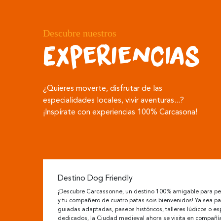
Descubre nuestros
Experiencias
¿Quieres moverte, disfrutar de las
especialidades locales, vivir aventuras...?
¡Inspírate con experiencias 100% Carcasona!
Destino Dog Friendly
¡Descubre Carcassonne, un destino 100% amigable para pe
y tu compañero de cuatro patas sois bienvenidos! Ya sea par
guiadas adaptadas, paseos históricos, talleres lúdicos o es
dedicados, la Ciudad medieval ahora se visita en compañí