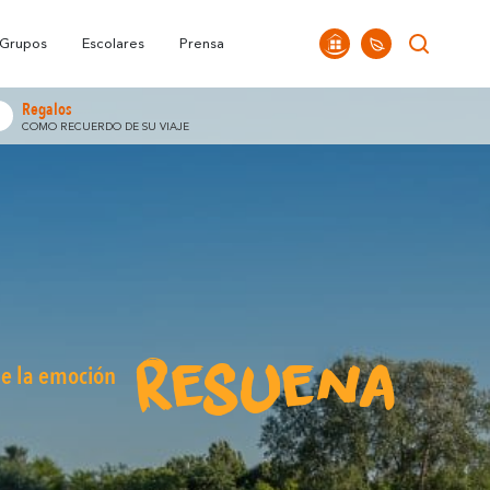
Preguntas
ena
Oficinas
Momentos Culminantes
Frecuentes
Alrededores de Carcasona
 Grupos
Escolares
Prensa
Regalos
COMO RECUERDO DE SU VIAJE
resuena
e la emoción