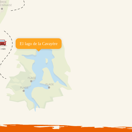
El lago de la Cavayère
El ambiente de la vida local en el corazón
tida San Luis
notable patrimonio.