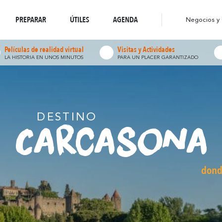
stino eco-responsable
Resuena
Resu
nde la Naturaleza
Donde la Diversidad
Paseos y Caminatas
PREPARAR
ÚTILES
AGENDA
Negocios y
Películas de realidad virtual
Visitas y Actividades
LA HISTORIA EN UNOS MINUTOS
PARA UN PLACER GARANTIZADO
DESTINO
Carcasona
dond