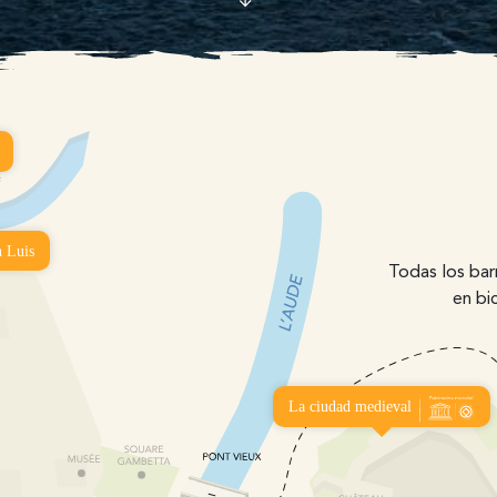
n Luis
Todas los bar
en bi
La ciudad medieval