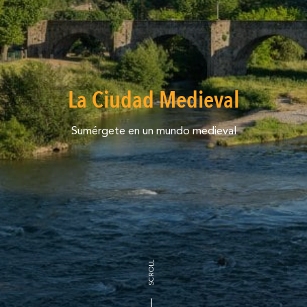
La Ciudad Medieval
Sumérgete en un mundo medieval
SCROLL