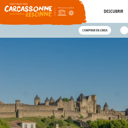
De
Resuena
Donde la Historia
Do
Visitas guiadas
DESCUBRIR
COMPRAR EN LÍNEA