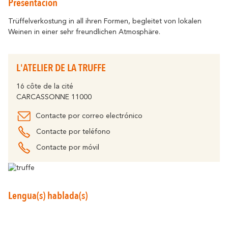
Presentación
Cómo desplazarse
Resuena
Donde la Historia
Alojamiento
Relajacion y Biene
Destino eco-responsable
Trüffelverkostung in all ihren Formen, begleitet von lokalen
Weinen in einer sehr freundlichen Atmosphäre.
Turismo y discapacidad
Todas la actividad
Descubre todos los eventos claves
En bicicleta
La Fiesta de Carcasona, la Iluminación de
L'ATELIER DE LA TRUFFE
la Ciudad, la Magia de la Navidad, la
Socios
Féria, el Tour de Francia... son momentos
inolvidables en Carcasona.
16 côte de la cité
El Lago de la Cavayère
CARCASSONNE 11000
Momentos Culminantes
Resuena
Donde la Naturaleza
Contacte por correo electrónico
Contactar
Folletos
Contacte por teléfono
Contacte por móvil
Preguntas
Oficinas
Frecuentes
El Canal del Midi
Lengua(s) hablada(s)
Resuena
Donde la Naturaleza