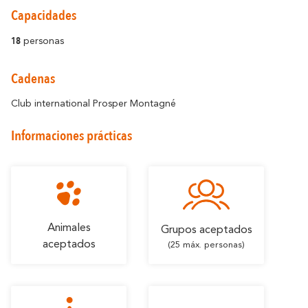
Capacidades
18
personas
Cadenas
Alrededores de Carcasona
Club international Prosper Montagné
Resuena
Donde la Diversidad
Informaciones prácticas
Y también...
Los Viñedos
Ciudad de Rugby
Animales
Grupos aceptados
Ideas de estancia
aceptados
(25 máx. personas)