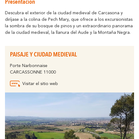
Presentación
Cómo desplazarse
Resuena
Donde la Historia
Alojamiento
Relajacion y Biene
Destino eco-responsable
Descubra el exterior de la ciudad medieval de Carcasona y
diríjase a la colina de Pech Mary, que ofrece a los excursionistas
Turismo y discapacidad
Todas la actividad
la sombra de su bosque de pinos y un extraordinario panorama
Descubre todos los eventos claves
En bicicleta
de la ciudad medieval, la llanura del Aude y la Montaña Negra.
La Fiesta de Carcasona, la Iluminación de
la Ciudad, la Magia de la Navidad, la
Socios
Féria, el Tour de Francia... son momentos
PAISAJE Y CIUDAD MEDIEVAL
inolvidables en Carcasona.
El Lago de la Cavayère
Momentos Culminantes
Porte Narbonnaise
Resuena
Donde la Naturaleza
CARCASSONNE 11000
Contactar
Folletos
Visitar el sitio web
Preguntas
Oficinas
Frecuentes
El Canal del Midi
Resuena
Donde la Naturaleza