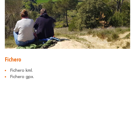
Alrededores de Carcasona
Resuena
Donde la Diversidad
Fichero
Y también...
Fichero kml.
Fichero gpx.
Los Viñedos
Ciudad de Rugby
Ideas de estancia