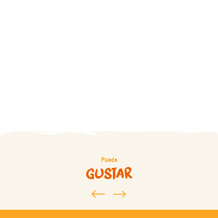
Carcasona
En Familia
romántica
Puede
gustar