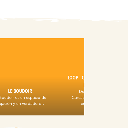
LOOP - CARCASSONNE - VISITA
DE LA CIUDAD
LE BOUDOIR
Desde el puerto de
Boudoir es un espacio de
Carcassonne, pasee por las
lajación y un verdadero…
estrechas calles…