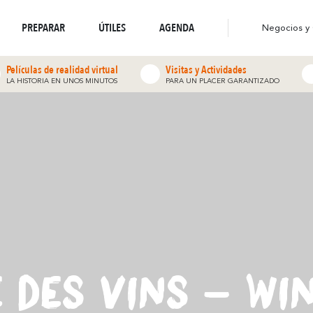
stino eco-responsable
Resuena
Resu
nde la Naturaleza
Donde la Diversidad
Paseos y Caminatas
PREPARAR
ÚTILES
AGENDA
Negocios y
Películas de realidad virtual
Visitas y Actividades
LA HISTORIA EN UNOS MINUTOS
PARA UN PLACER GARANTIZADO
 DES VINS - WI