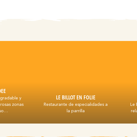
DEE
LE BILLOT EN FOLIE
gradable y
rosas zonas
Restaurante de especialidades a
Le 
nso…
la parrilla
re