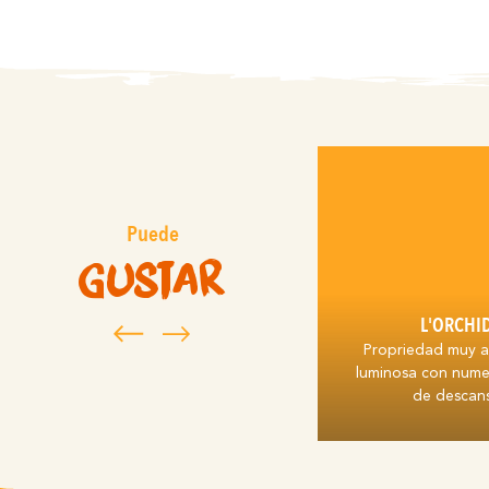
Puede
gustar
L'ORCHI
Propriedad muy a
luminosa con nume
de desca