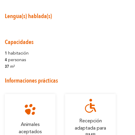
Lengua(s) hablada(s)
Alrededores de Carcasona
Capacidades
Resuena
Donde la Diversidad
1
habitación
4
personas
37
Y también...
m²
Informaciones prácticas
Los Viñedos
Ciudad de Rugby
Ideas de estancia
Recepción
Animales
adaptada para
aceptados