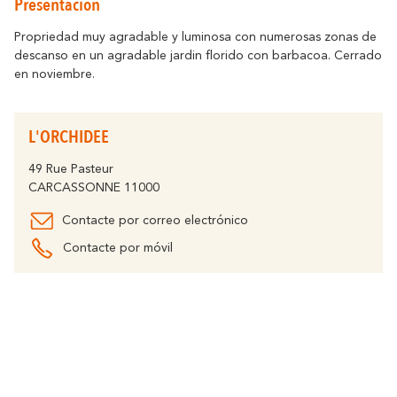
Presentación
Cómo desplazarse
Resuena
Donde la Historia
Alojamiento
Relajacion y Biene
Destino eco-responsable
Propriedad muy agradable y luminosa con numerosas zonas de
descanso en un agradable jardin florido con barbacoa. Cerrado
Turismo y discapacidad
Todas la actividad
en noviembre.
Descubre todos los eventos claves
En bicicleta
La Fiesta de Carcasona, la Iluminación de
la Ciudad, la Magia de la Navidad, la
Socios
L'ORCHIDEE
Féria, el Tour de Francia... son momentos
inolvidables en Carcasona.
El Lago de la Cavayère
49 Rue Pasteur
Momentos Culminantes
CARCASSONNE 11000
Resuena
Donde la Naturaleza
Contactar
Folletos
Contacte por correo electrónico
Contacte por móvil
Preguntas
Oficinas
Frecuentes
El Canal del Midi
Resuena
Donde la Naturaleza