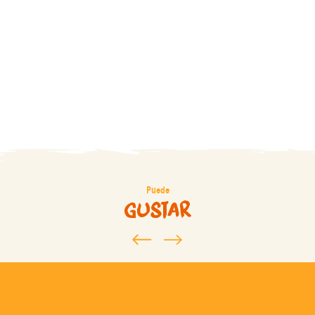
Carcasona
En Familia
romántica
Puede
gustar