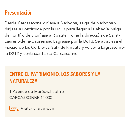
Cómo desplazarse
Resuena
Donde la Historia
Alojamiento
Relajacion y Biene
Destino eco-responsable
Presentación
Turismo y discapacidad
Todas la actividad
Desde Carcassonne diríjase a Narbona, salga de Narbona y
Descubre todos los eventos claves
diríjase a Fontfroide por la D613 para llegar a la abadía. Salga
En bicicleta
La Fiesta de Carcasona, la Iluminación de
de Fontfroide y diríjase a Ribaute. Tome la dirección de Saint-
la Ciudad, la Magia de la Navidad, la
Socios
Laurent-de-la-Cabrerisse, Lagrasse por la D613. Se atraviesa el
Féria, el Tour de Francia... son momentos
macizo de las Corbières. Salir de Ribaute y volver a Lagrasse por
inolvidables en Carcasona.
El Lago de la Cavayère
la D212 y continuar hasta Carcassonne
Momentos Culminantes
Resuena
Donde la Naturaleza
Contactar
Folletos
ENTRE EL PATRIMONIO, LOS SABORES Y LA
NATURALEZA
1 Avenue du Maréchal Joffre
Preguntas
CARCASSONNE 11000
Oficinas
Frecuentes
El Canal del Midi
Visitar el sitio web
Resuena
Donde la Naturaleza