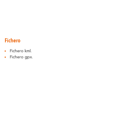
Alrededores de Carcasona
Fichero
Resuena
Donde la Diversidad
Fichero kml.
Fichero gpx.
Y también...
Los Viñedos
Ciudad de Rugby
Ideas de estancia