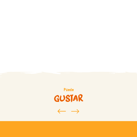
Carcasona
En Familia
romántica
Puede
gustar