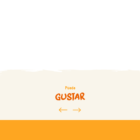
Carcasona
En Familia
romántica
Puede
gustar