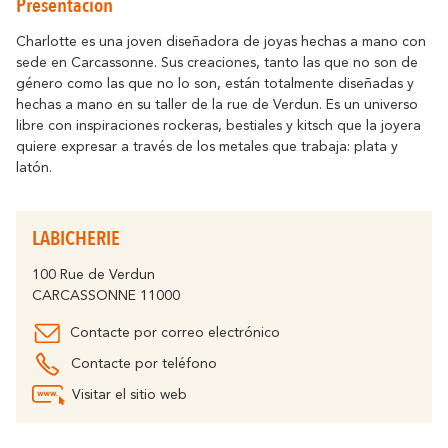
Presentación
Cómo desplazarse
Resuena
Donde la Historia
Alojamiento
Relajacion y Biene
Destino eco-responsable
Charlotte es una joven diseñadora de joyas hechas a mano con
sede en Carcassonne. Sus creaciones, tanto las que no son de
Turismo y discapacidad
Todas la actividad
género como las que no lo son, están totalmente diseñadas y
Descubre todos los eventos claves
En bicicleta
hechas a mano en su taller de la rue de Verdun. Es un universo
La Fiesta de Carcasona, la Iluminación de
libre con inspiraciones rockeras, bestiales y kitsch que la joyera
la Ciudad, la Magia de la Navidad, la
Socios
quiere expresar a través de los metales que trabaja: plata y
Féria, el Tour de Francia... son momentos
latón.
inolvidables en Carcasona.
El Lago de la Cavayère
Momentos Culminantes
Resuena
Donde la Naturaleza
LABICHERIE
Contactar
Folletos
100 Rue de Verdun
CARCASSONNE 11000
Contacte por correo electrónico
Preguntas
Oficinas
Frecuentes
Contacte por teléfono
El Canal del Midi
Visitar el sitio web
Resuena
Donde la Naturaleza