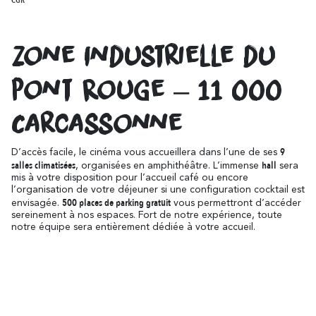
CGR
Cómo desplazarse
Resuena
Donde la Historia
Alojamiento
Relajacion y Biene
Destino eco-responsable
Zone Industrielle du
Turismo y discapacidad
Todas la actividad
Descubre todos los eventos claves
En bicicleta
Pont Rouge – 11 000
La Fiesta de Carcasona, la Iluminación de
la Ciudad, la Magia de la Navidad, la
Socios
Féria, el Tour de Francia... son momentos
Carcassonne
inolvidables en Carcasona.
El Lago de la Cavayère
Momentos Culminantes
9
Resuena
D’accès facile, le cinéma vous accueillera dans l’une de ses
Donde la Naturaleza
salles climatisées
hall
, organisées en amphithéâtre. L’immense
sera
Contactar
Folletos
mis à votre disposition pour l’accueil café ou encore
l’organisation de votre déjeuner si une configuration cocktail est
500 places de parking gratuit
envisagée.
vous permettront d’accéder
sereinement à nos espaces. Fort de notre expérience, toute
notre équipe sera entièrement dédiée à votre accueil.
Preguntas
Oficinas
Frecuentes
El Canal del Midi
Resuena
Donde la Naturaleza