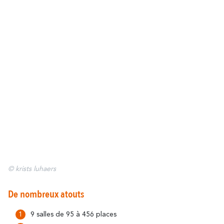
Carcasona
En Familia
romántica
© krists luhaers
De nombreux atouts
9 salles de 95 à 456 places