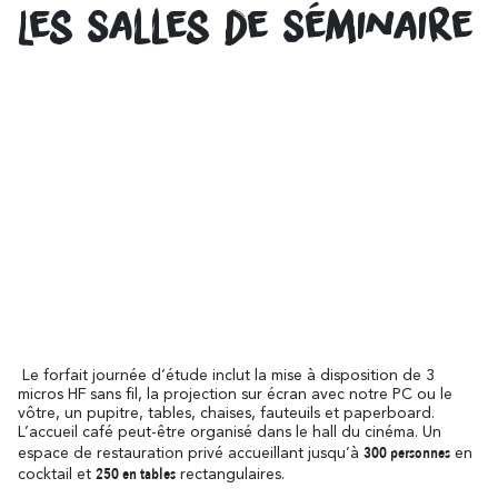
Les Salles de Séminaire
Alrededores de Carcasona
Resuena
Donde la Diversidad
Y también...
Los Viñedos
Ciudad de Rugby
Le forfait journée d’étude inclut la mise à disposition de 3
Ideas de estancia
micros HF sans fil, la projection sur écran avec notre PC ou le
vôtre, un pupitre, tables, chaises, fauteuils et paperboard.
L’accueil café peut-être organisé dans le hall du cinéma. Un
300 personnes
espace de restauration privé accueillant jusqu’à
en
250 en tables
cocktail et
rectangulaires.