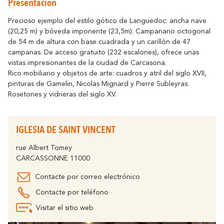
Presentación
Cómo desplazarse
Resuena
Donde la Historia
Alojamiento
Relajacion y Biene
Destino eco-responsable
Precioso ejemplo del estilo gótico de Languedoc: ancha nave
(20,25 m) y bóveda imponente (23,5m). Campanario octogonal
Turismo y discapacidad
Todas la actividad
de 54 m de altura con base cuadrada y un carillón de 47
Descubre todos los eventos claves
En bicicleta
campanas. De acceso gratuito (232 escalones), ofrece unas
La Fiesta de Carcasona, la Iluminación de
vistas impresionantes de la ciudad de Carcasona.
la Ciudad, la Magia de la Navidad, la
Socios
Rico mobiliario y objetos de arte: cuadros y atril del siglo XVII,
Féria, el Tour de Francia... son momentos
pinturas de Gamelin, Nicolas Mignard y Pierre Subleyras.
inolvidables en Carcasona.
El Lago de la Cavayère
Rosetones y vidrieras del siglo XV.
Momentos Culminantes
Resuena
Donde la Naturaleza
Contactar
Folletos
IGLESIA DE SAINT VINCENT
rue Albert Tomey
CARCASSONNE 11000
Preguntas
Oficinas
Frecuentes
Contacte por correo electrónico
El Canal del Midi
Contacte por teléfono
Resuena
Donde la Naturaleza
Visitar el sitio web