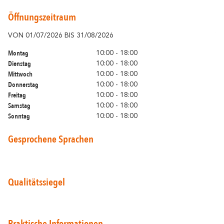
Romantische
In der familie
Einfahrt
Öffnungszeitraum
VON 01/07/2026 BIS 31/08/2026
VO
Montag
Mo
10:00 - 18:00
Dienstag
Di
10:00 - 18:00
Mittwoch
Mi
10:00 - 18:00
Donnerstag
Do
10:00 - 18:00
Freitag
Fre
10:00 - 18:00
Samstag
Sa
10:00 - 18:00
Sonntag
So
10:00 - 18:00
Gesprochene Sprachen
Qualitätssiegel
Praktische Informationen