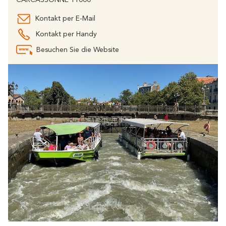
CARCASSONNE 11000
Kontakt per E-Mail
Kontakt per Handy
Besuchen Sie die Website
Rund um Carcassonne
widerhallt
Wo die Vielfalt
Und außerdem
Die Weinberge
Meine Exkursion vorbereiten
Aufenthaltsideen