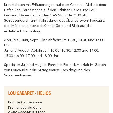
Sich bewegen
Kreuzfahrten mit Erläuterungen auf dem Canal du Midi ab dem
widerhallt
Wo die Geschichte
Alle Unterkünfte
Entspannung & Wo
Umweltbewusstes Reiseziel
Hafen von Carcassonne auf den Schiffen Hélios und Lou
Gabaret. Dauer der Fahrten 1.45 Std. oder 2.30 Std.
Tourismus & Behinderung
Alle Aktivitäten
Schleusendurchfahrt, Fahrt durch das Überlaufswehr Foucault,
Entdecken Sie alle wichtigen
den Méridien, unter der Kanalbrücke und Blick auf die
Mit dem Fahrrad
Veranstaltungen
mittelalterliche Festung.
Das Festival von Carcassonne, das
Partnerinformationen
Brennen der Stadt, der Weihnachtszauber,
April, Mai, Juni, Sept. Okt.: Abfahrt um 10.30, 14.30 und 16.00
die Feria, die Tour de France... sind
Der Cavayère See
Uhr.
unvergessliche Momente in Carcassonne.
Juli und August: Abfahrt um 10.00, 10.30, 12.00 und 14.00,
widerhallt
Wo die Natur
Höhepunkte
15.00, 16.00, 17.00 und 18.00 Uhr.
Kontakt
Broschüren
Special im Juli und August: Fahrt mit Picknick mit Halt im Garten
von Foucaud für die Mittagspause, Besichtigung des
Schleusenhauses.
FAQ
Unsere Büros
LOU GABARET - HELIOS
Der Canal du Midi
Port de Carcassonne
widerhallt
Wo die Natur
Promenade du Canal