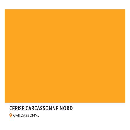
Rund um Carcassonne
widerhallt
Wo die Vielfalt
Und außerdem
Die Weinberge
Meine Exkursion vorbereiten
Aufenthaltsideen
CERISE CARCASSONNE NORD
CARCASSONNE