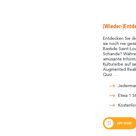
(Wieder-)Entde
Entdecken Sie die
sie noch nie ge
Bastide Saint-Lo
Schande? Währe
amüsante Inform
Kulturerbe auf s
Augmented Reality
Quiz …
Jederma
Etwa 1 S
Kostenlo
APP STORE