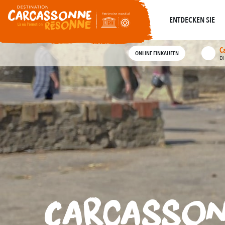
Um
widerhallt
Wo die Geschichte
Alle geführten Touren
ENTDECKEN SIE
C
ONLINE EINKAUFEN
D
Carcasson