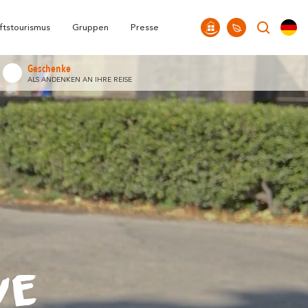
allt
Carcassonne &
FAQ
Unsere Büros
Höhepunkte
Umgebung
ftstourismus
Gruppen
Presse
Geschenke
ALS ANDENKEN AN IHRE REISE
ve