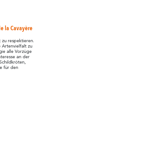
de la Cavayère
 zu respektieren.
Artenvielfalt zu
ie alle Vorzüge
teresse an der
Schildkröten,
e für den