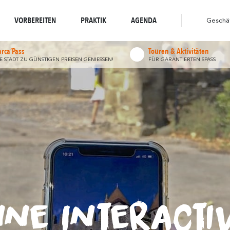
weltbewusstes Reiseziel
widerhallt
Spaziergänge und
widerh
Wo die Natur
Wo die Vielfalt
Wanderungen
VORBEREITEN
PRAKTIK
AGENDA
Geschä
arca’Pass
Touren & Aktivitäten
IE STADT ZU GÜNSTIGEN PREISEN GENIESSEN!
FÜR GARANTIERTEN SPASS
ne Interacti