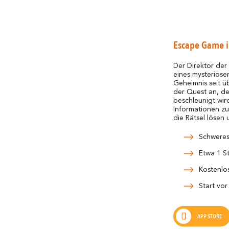
Escape Game im
Der Direktor der 
eines mysteriöse
Geheimnis seit ü
der Quest an, d
beschleunigt wir
Informationen z
die Rätsel lösen
Schweres
Etwa 1 S
Kostenlo
Start vo
APP STORE