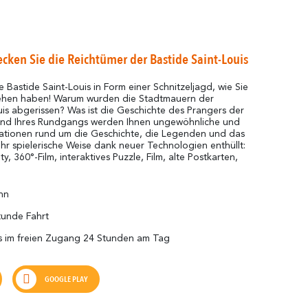
cken Sie die Reichtümer der Bastide Saint-Louis
 Bastide Saint-Louis in Form einer Schnitzeljagd, wie Sie
sehen haben! Warum wurden die Stadtmauern der
uis abgerissen? Was ist die Geschichte des Prangers der
nd Ihres Rundgangs werden Ihnen ungewöhnliche und
ationen rund um die Geschichte, die Legenden und das
ehr spielerische Weise dank neuer Technologien enthüllt:
, 360°-Film, interaktives Puzzle, Film, alte Postkarten,
nn
tunde Fahrt
s im freien Zugang 24 Stunden am Tag
GOOGLE PLAY