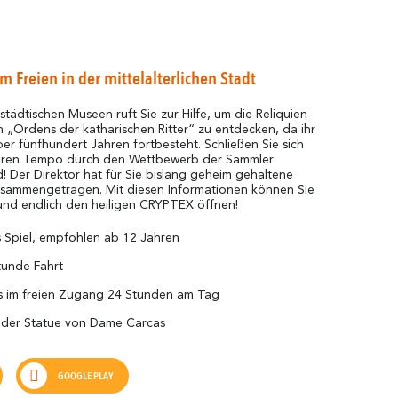
 Freien in der mittelalterlichen Stadt
städtischen Museen ruft Sie zur Hilfe, um die Reliquien
n „Ordens der katharischen Ritter“ zu entdecken, da ihr
ber fünfhundert Jahren fortbesteht. Schließen Sie sich
eren Tempo durch den Wettbewerb der Sammler
d! Der Direktor hat für Sie bislang geheim gehaltene
usammengetragen. Mit diesen Informationen können Sie
 und endlich den heiligen CRYPTEX öffnen!
 Spiel, empfohlen ab 12 Jahren
tunde Fahrt
s im freien Zugang 24 Stunden am Tag
r der Statue von Dame Carcas
GOOGLE PLAY