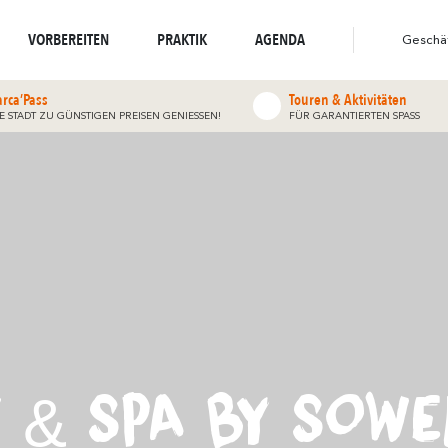
weltbewusstes Reiseziel
widerhallt
Spaziergänge und
widerh
Wo die Natur
Wo die Vielfalt
Wanderungen
VORBEREITEN
PRAKTIK
AGENDA
Geschä
arca’Pass
Touren & Aktivitäten
IE STADT ZU GÜNSTIGEN PREISEN GENIESSEN!
FÜR GARANTIERTEN SPASS
I & SPA BY SOWE