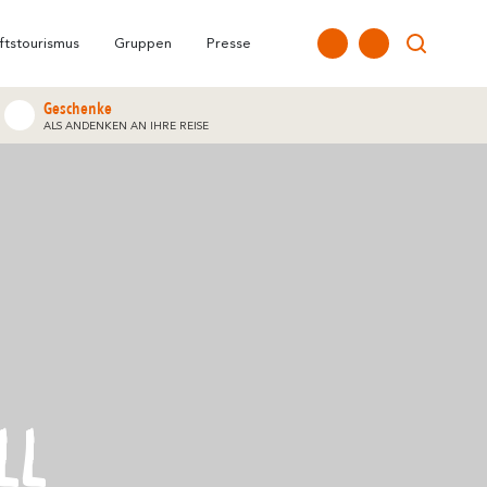
allt
Carcassonne &
FAQ
Unsere Büros
Höhepunkte
Umgebung
ftstourismus
Gruppen
Presse
Geschenke
ALS ANDENKEN AN IHRE REISE
LL