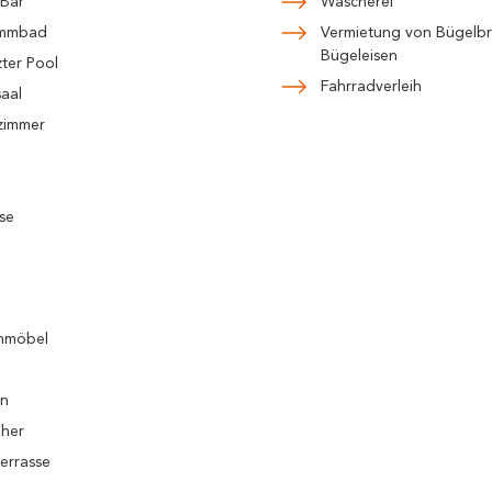
-Bar
Wäscherei
immbad
Vermietung von Bügelbr
Bügeleisen
ter Pool
Fahrradverleih
aal
immer
se
nmöbel
on
eher
terrasse