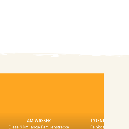
AM WASSER
L'OENOLOGUE-FR
Diese 9 km lange Familienstrecke
Feinkostladen, der v