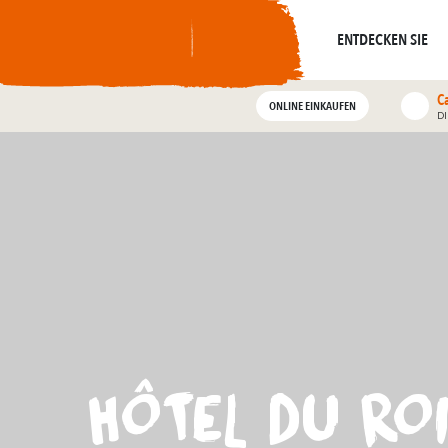
Um
widerhallt
Wo die Geschichte
Alle geführten Touren
ENTDECKEN SIE
C
ONLINE EINKAUFEN
D
HÔTEL DU RO