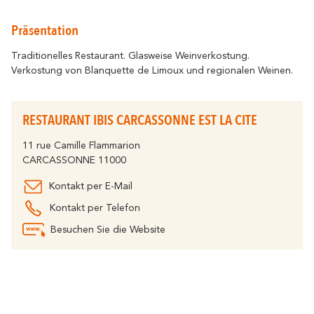
Sich bewegen
widerhallt
Wo die Geschichte
Alle Unterkünfte
Entspannung & Wo
Umweltbewusstes Reiseziel
Präsentation
Tourismus & Behinderung
Alle Aktivitäten
Traditionelles Restaurant. Glasweise Weinverkostung.
Entdecken Sie alle wichtigen
Verkostung von Blanquette de Limoux und regionalen Weinen.
Mit dem Fahrrad
Veranstaltungen
Das Festival von Carcassonne, das
Partnerinformationen
Brennen der Stadt, der Weihnachtszauber,
RESTAURANT IBIS CARCASSONNE EST LA CITE
die Feria, die Tour de France... sind
Der Cavayère See
unvergessliche Momente in Carcassonne.
11 rue Camille Flammarion
widerhallt
Wo die Natur
Höhepunkte
CARCASSONNE 11000
Kontakt
Broschüren
Kontakt per E-Mail
Kontakt per Telefon
Besuchen Sie die Website
FAQ
Unsere Büros
Der Canal du Midi
widerhallt
Wo die Natur