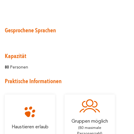
Gesprochene Sprachen
Rund um Carcassonne
widerhallt
Wo die Vielfalt
Kapazität
Und außerdem
80
Personen
Die Weinberge
Praktische Informationen
Meine Exkursion vorbereiten
Aufenthaltsideen
Gruppen möglich
Haustieren erlaub
(80 maximale
Personanzahl)