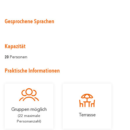
Gesprochene Sprachen
Rund um Carcassonne
widerhallt
Kapazität
Wo die Vielfalt
20
Personen
Und außerdem
Praktische Informationen
Die Weinberge
Meine Exkursion vorbereiten
Aufenthaltsideen
Gruppen möglich
Terrasse
(22 maximale
Personanzahl)