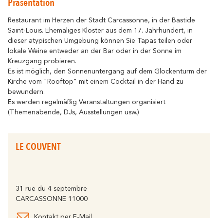
Präsentation
Sich bewegen
widerhallt
Wo die Geschichte
Alle Unterkünfte
Entspannung & Wo
Umweltbewusstes Reiseziel
Restaurant im Herzen der Stadt Carcassonne, in der Bastide
Saint-Louis. Ehemaliges Kloster aus dem 17. Jahrhundert, in
Tourismus & Behinderung
Alle Aktivitäten
dieser atypischen Umgebung können Sie Tapas teilen oder
Entdecken Sie alle wichtigen
Mit dem Fahrrad
lokale Weine entweder an der Bar oder in der Sonne im
Veranstaltungen
Kreuzgang probieren.
Das Festival von Carcassonne, das
Partnerinformationen
Es ist möglich, den Sonnenuntergang auf dem Glockenturm der
Brennen der Stadt, der Weihnachtszauber,
Kirche vom "Rooftop" mit einem Cocktail in der Hand zu
die Feria, die Tour de France... sind
Der Cavayère See
bewundern.
unvergessliche Momente in Carcassonne.
Es werden regelmäßig Veranstaltungen organisiert
widerhallt
Wo die Natur
Höhepunkte
(Themenabende, DJs, Ausstellungen usw.)
Kontakt
Broschüren
LE COUVENT
FAQ
Unsere Büros
Der Canal du Midi
31 rue du 4 septembre
widerhallt
CARCASSONNE 11000
Wo die Natur
Kontakt per E-Mail