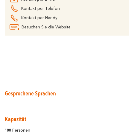
Kontakt per Telefon
Kontakt per Handy
Besuchen Sie die Website
Rund um Carcassonne
widerhallt
Wo die Vielfalt
Und außerdem
Die Weinberge
Meine Exkursion vorbereiten
Gesprochene Sprachen
Aufenthaltsideen
Kapazität
100
Personen