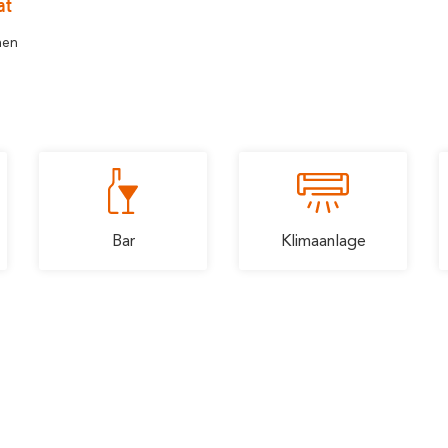
ät
nen
Bar
Klimaanlage