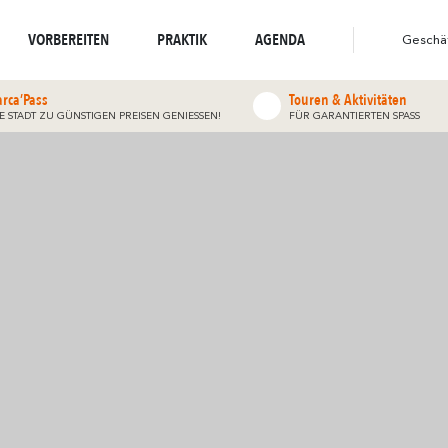
weltbewusstes Reiseziel
widerhallt
Spaziergänge und
widerh
Wo die Natur
Wo die Vielfalt
Wanderungen
VORBEREITEN
PRAKTIK
AGENDA
Geschä
arca’Pass
Touren & Aktivitäten
IE STADT ZU GÜNSTIGEN PREISEN GENIESSEN!
FÜR GARANTIERTEN SPASS