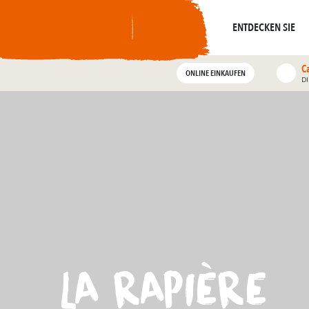
Um
widerhallt
Wo die Geschichte
Alle geführten Touren
ENTDECKEN SIE
C
ONLINE EINKAUFEN
D
LA RAPIÈRE