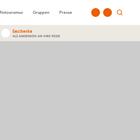
allt
Carcassonne &
FAQ
Unsere Büros
Höhepunkte
Umgebung
ftstourismus
Gruppen
Presse
Geschenke
ALS ANDENKEN AN IHRE REISE