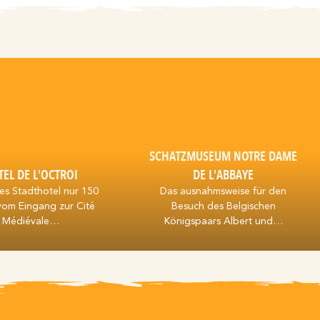
SCHATZMUSEUM NOTRE DAME
EL DE L'OCTROI
DE L'ABBAYE
s Stadthotel nur 150
Das ausnahmsweise für den
vom Eingang zur Cité
Besuch des Belgischen
Médiévale…
Königspaars Albert und…