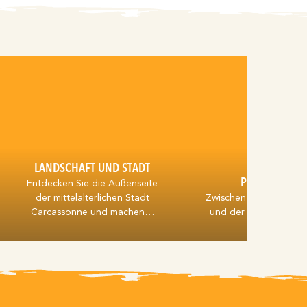
LANDSCHAFT UND STADT
PICKNICKPLA
Entdecken Sie die Außenseite
der mittelalterlichen Stadt
Zwischen der Bastide S
Carcassonne und machen…
und der Cité Médiéva