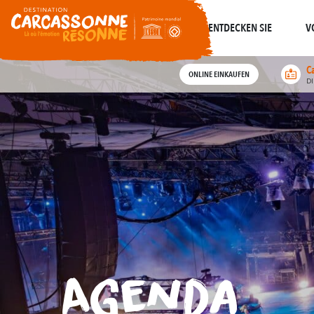
Um
widerhallt
Wo die Geschichte
Alle geführten Touren
ENTDECKEN SIE
V
C
ONLINE EINKAUFEN
D
Agenda