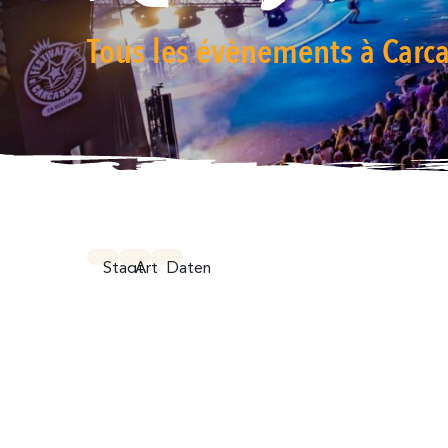
Tous les évènements à Carca
Exact matches only
Search in title
Stadt
Art
Daten
Search in content