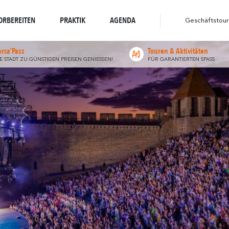
weltbewusstes Reiseziel
widerhallt
Spaziergänge und
widerh
Wo die Natur
Wo die Vielfalt
Wanderungen
ORBEREITEN
PRAKTIK
AGENDA
Geschäftstour
arca’Pass
Touren & Aktivitäten
IE STADT ZU GÜNSTIGEN PREISEN GENIESSEN!
FÜR GARANTIERTEN SPASS